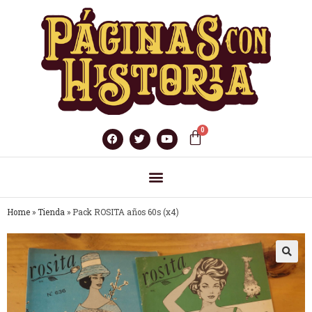
Home
»
Tienda
»
Pack ROSITA años 60s (x4)
🔍