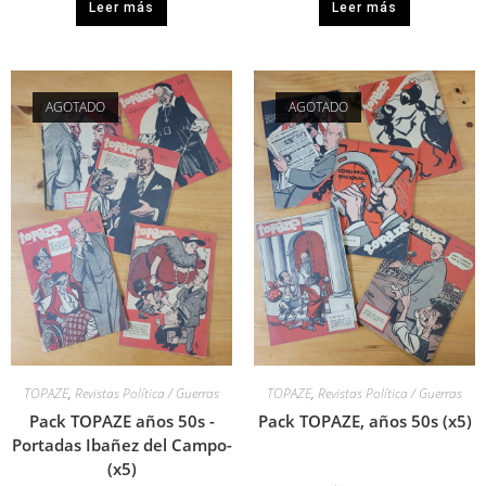
Leer más
Leer más
AGOTADO
AGOTADO
TOPAZE
,
Revistas Política / Guerras
TOPAZE
,
Revistas Política / Guerras
Pack TOPAZE años 50s -
Pack TOPAZE, años 50s (x5)
Portadas Ibañez del Campo-
(x5)