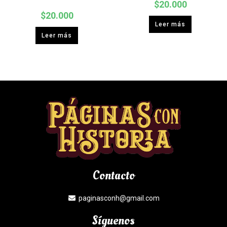
$
20.000
$
20.000
Leer más
Leer más
Contacto
paginasconh@gmail.com
Síguenos