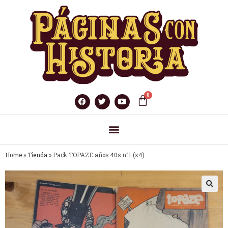
Home
»
Tienda
»
Pack TOPAZE años 40s n°1 (x4)
🔍