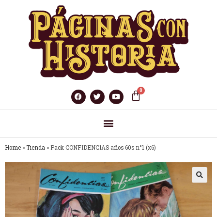
Home
»
Tienda
»
Pack CONFIDENCIAS años 60s n°1 (x6)
🔍