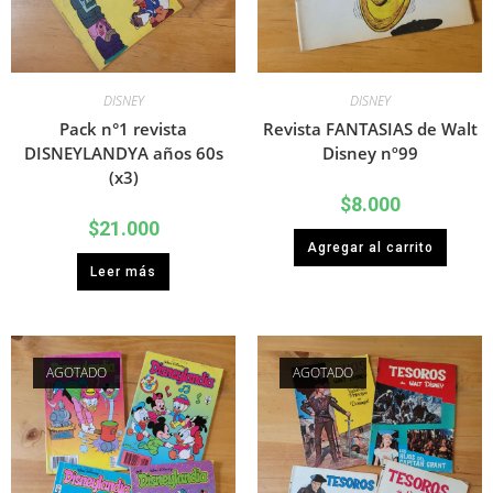
DISNEY
DISNEY
Pack n°1 revista
Revista FANTASIAS de Walt
DISNEYLANDYA años 60s
Disney nº99
(x3)
$
8.000
$
21.000
Agregar al carrito
Leer más
AGOTADO
AGOTADO