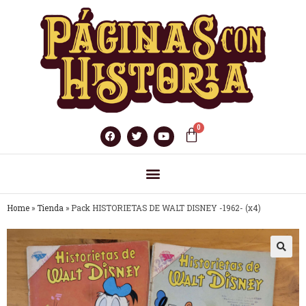
Home
»
Tienda
»
Pack HISTORIETAS DE WALT DISNEY -1962- (x4)
🔍