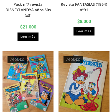
Pack n°7 revista
Revista FANTASIAS (1964)
DISNEYLANDYA años 60s
nº91
(x3)
$
8.000
$
21.000
Leer más
Leer más
AGOTADO
AGOTADO