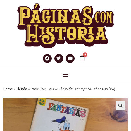
Home
»
Tienda
»
Pack FANTASIAS de Walt Disney n°4, años 60s (x4)
🔍