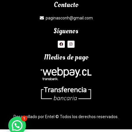
Contacto
paginasconh@gmail.com
Síguenos
Medios de pago
Desarrollado por Entel © Todos los derechos reservados.
1
¿Necesitas Ayuda?