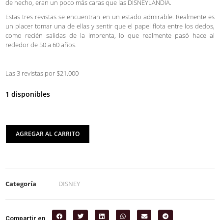
de hecho, eran un poco más caras que las DISNEYLANDIA.
Estas tres revistas se encuentran en un estado admirable. Realmente es
un placer tomar una de ellas y sentir que el papel flota entre los dedos,
como recién salidas de la imprenta, lo que realmente pasó hace al
rededor de 50 a 60 años.
Las 3 revistas por $21.000
1 disponibles
AGREGAR AL CARRITO
Categoría
DISNEY
Compartir en