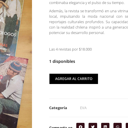
combinaba elegancia y el pulso de su tiempo.
Además, la revista se transformó en una vitrina
local, impulsando la moda nacional con ses
reportajes culturales profundos. Su capacida
con la realidad chilena inspiró a una generaci
potenciar su desarrollo personal.
Las 4 revistas por $18.000
1 disponibles
AGREGAR AL CARRITO
Categoría
EVA
Compartir en