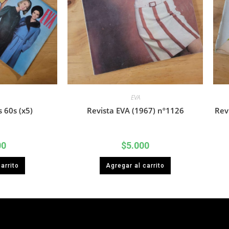
EVA
 60s (x5)
Revista EVA (1967) nº1126
Rev
00
$
5.000
arrito
Agregar al carrito