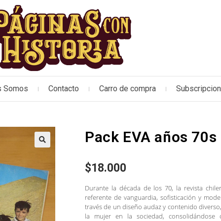
s Somos
Contacto
Carro de compra
Subscripcio
Pack EVA años 70s 
🔍
$
18.000
Durante la década de los 70, la revista chi
referente de vanguardia, sofisticación y mod
través de un diseño audaz y contenido diverso, 
la mujer en la sociedad, consolidándose 