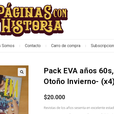
s Somos
Contacto
Carro de compra
Subscripcio
Pack EVA años 60s,
🔍
Otoño Invierno- (x4
$
20.000
Revistas de los años sesenta en excelente estad