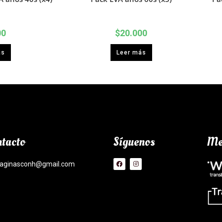
00
$
20.000
ás
Leer más
tacto
Síguenos
Me
aginasconh@gmail.com