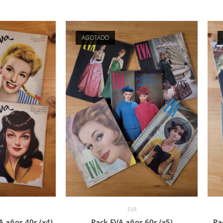
AGOTADO
EVA
A años 40s (x4)
Pack EVA años 60s (x5)
Pa