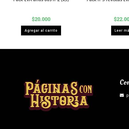
$
20.000
$
22.0
Agregar al carrito
Leer m
Con
p