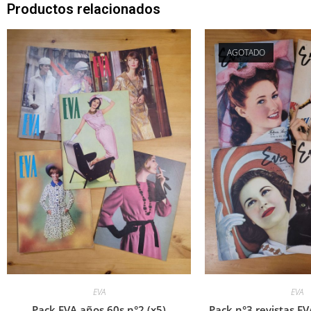
Productos relacionados
AGOTADO
EVA
EVA
Pack EVA años 60s n°2 (x5)
Pack n°3 revistas EV