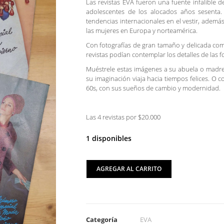
Las revistas EVA fueron una fuente infalible d
adolescentes de los alocados años sesenta. 
tendencias internacionales en el vestir, ademá
las mujeres en Europa y norteamérica.
Con fotografías de gran tamaño y delicada co
revistas podían contemplar los detalles de las f
Muéstrele estas imágenes a su abuela o madre
su imaginación viaja hacia tiempos felices. O c
60s, con sus sueños de cambio y modernidad.
Las 4 revistas por $20.000
1 disponibles
AGREGAR AL CARRITO
Categoría
EVA