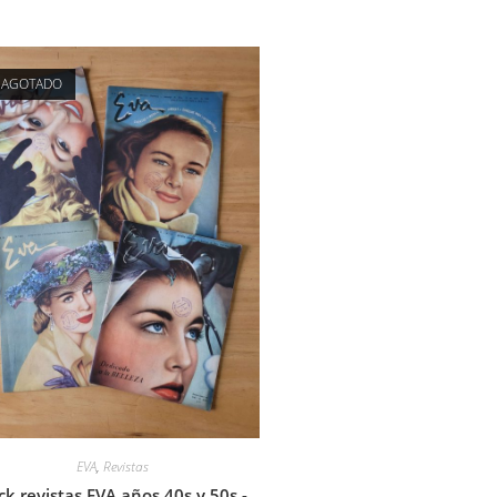
AGOTADO
EVA
,
Revistas
ck revistas EVA años 40s y 50s -