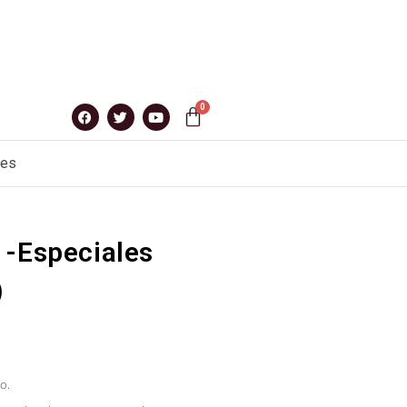
nes
 -Especiales
)
o.