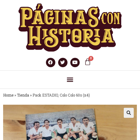
Home
»
Tienda
»
Pack ESTADIO, Colo Colo 60s (x4)
🔍