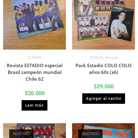
ESTADIO
ESTADIO
,
Revistas
Revista ESTADIO especial
Pack Estadio COLO COLO
Brasil campeón mundial
años 60s (x6)
Chile 62
$
29.000
$
20.000
Agregar al carrito
Leer más
AGOTADO
AGOTADO