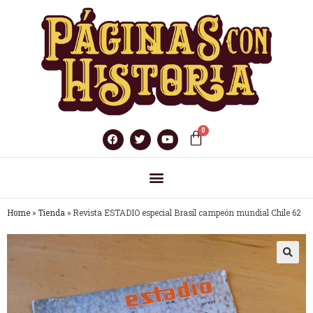
Home
»
Tienda
»
Revista ESTADIO especial Brasil campeón mundial Chile 62
🔍