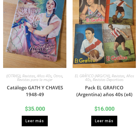
((OTRAS))
,
Revistas
,
Años 40s
,
Otros
,
EL GRÁFICO (ARG/CHI)
,
Revistas
,
Años
Revistas para la mujer
40s
,
Revistas Deportivas
Catálogo GATH Y CHAVES
Pack EL GRAFICO
1948-49
(Argentina) años 40s (x4)
$
35.000
$
16.000
Leer más
Leer más