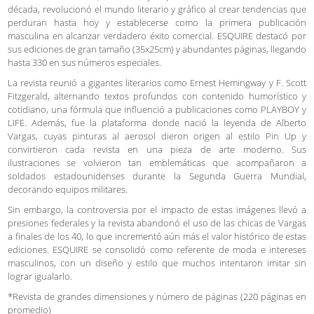
década, revolucionó el mundo literario y gráfico al crear tendencias que
perduran hasta hoy y establecerse como la primera publicación
masculina en alcanzar verdadero éxito comercial. ESQUIRE destacó por
sus ediciones de gran tamaño (35x25cm) y abundantes páginas, llegando
hasta 330 en sus números especiales.
La revista reunió a gigantes literarios como Ernest Hemingway y F. Scott
Fitzgerald, alternando textos profundos con contenido humorístico y
cotidiano, una fórmula que influenció a publicaciones como PLAYBOY y
LIFE. Además, fue la plataforma donde nació la leyenda de Alberto
Vargas, cuyas pinturas al aerosol dieron origen al estilo Pin Up y
convirtieron cada revista en una pieza de arte moderno. Sus
ilustraciones se volvieron tan emblemáticas que acompañaron a
soldados estadounidenses durante la Segunda Guerra Mundial,
decorando equipos militares.
Sin embargo, la controversia por el impacto de estas imágenes llevó a
presiones federales y la revista abandonó el uso de las chicas de Vargas
a finales de los 40, lo que incrementó aún más el valor histórico de estas
ediciones. ESQUIRE se consolidó como referente de moda e intereses
masculinos, con un diseño y estilo que muchos intentaron imitar sin
lograr igualarlo.
*Revista de grandes dimensiones y número de páginas (220 páginas en
promedio)