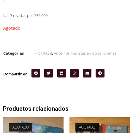
Las 3 revistas por $36.000
Agotado
Categorías
((OTRAS))
,
Años 40s
,
Revistas en otros idiomas
Compartir en
Productos relacionados
AGOTADO
AGOTADO