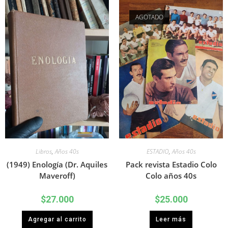
AGOTADO
Libros
,
Años 40s
ESTADIO
,
Años 40s
(1949) Enología (Dr. Aquiles
Pack revista Estadio Colo
Maveroff)
Colo años 40s
$
27.000
$
25.000
Agregar al carrito
Leer más