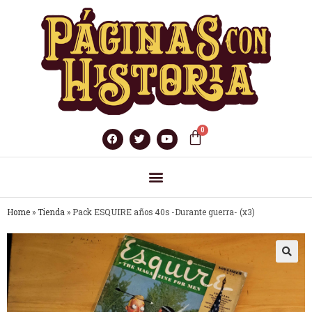
Home
»
Tienda
»
Pack ESQUIRE años 40s -Durante guerra- (x3)
🔍