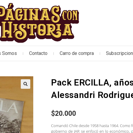
s Somos
Contacto
Carro de compra
Subscripcio
Pack ERCILLA, años
🔍
Alessandri Rodrigue
$
20.000
Comandó Chile desde 1958 hasta 1964. Como fu
gobierno de JAR se enfocó en lo económico, 