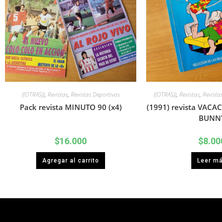
((OTRAS))
,
Revistas
,
Revistas Deportivas
((OTRAS))
,
Revistas
,
Revista
Pack revista MINUTO 90 (x4)
(1991) revista VACA
BUNN
$
16.000
$
8.00
Agregar al carrito
Leer m