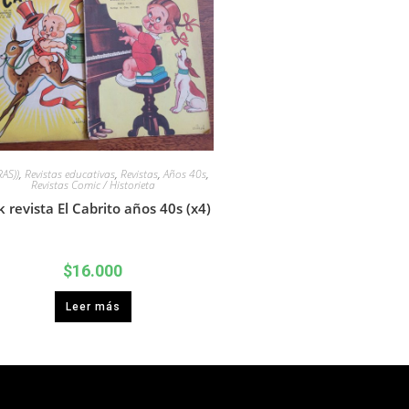
RAS))
,
Revistas educativas
,
Revistas
,
Años 40s
,
Revistas Comic / Historieta
 revista El Cabrito años 40s (x4)
$
16.000
Leer más