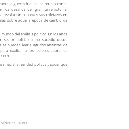
nte la guerra fría. Así se reunió con el
r los desafíos del gran terremoto, el
la revolución cubana y sus coletazos en
ro más sobre aquella época de cambio de
 mundo del análisis político. En los años
n sector político como sucedió desde
as se pueden leer a agudos analistas de
para explicar a los lectores sobre los
s 60s.
s hacia la realidad política y social que
olítica / Guerras