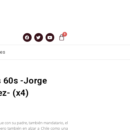
nes
 60s -Jorge
z- (x4)
e con su padre, también mandatario, el
pero también en alzar a Chile como una