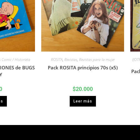
s Comic / Historieta
ROSITA
,
Revistas
,
Revistas para la mujer
((OT
CIONES de BUGS
Pack ROSITA principios 70s (x5)
Pack
Y
0
$
20.000
ás
Leer más