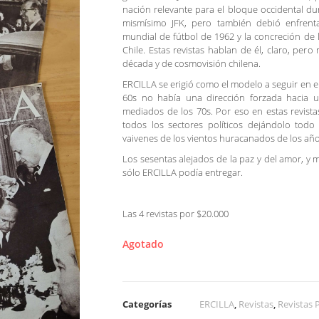
nación relevante para el bloque occidental dura
mismísimo JFK, pero también debió enfrenta
mundial de fútbol de 1962 y la concreción de 
Chile. Estas revistas hablan de él, claro, pe
década y de cosmovisión chilena.
ERCILLA se erigió como el modelo a seguir en el
60s no había una dirección forzada hacia u
mediados de los 70s. Por eso en estas revist
todos los sectores políticos dejándolo todo 
vaivenes de los vientos huracanados de los año
Los sesentas alejados de la paz y del amor, y má
sólo ERCILLA podía entregar.
Las 4 revistas por $20.000
Agotado
Categorías
ERCILLA
,
Revistas
,
Revistas P