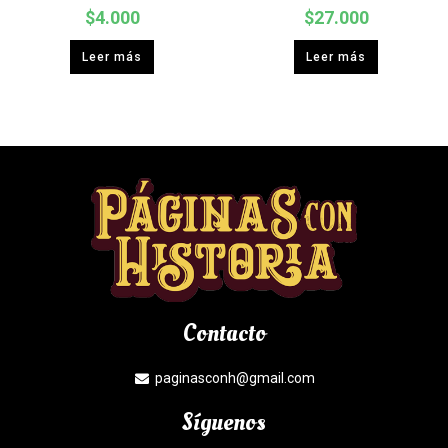
$
4.000
$
27.000
Leer más
Leer más
Contacto
paginasconh@gmail.com
Síguenos