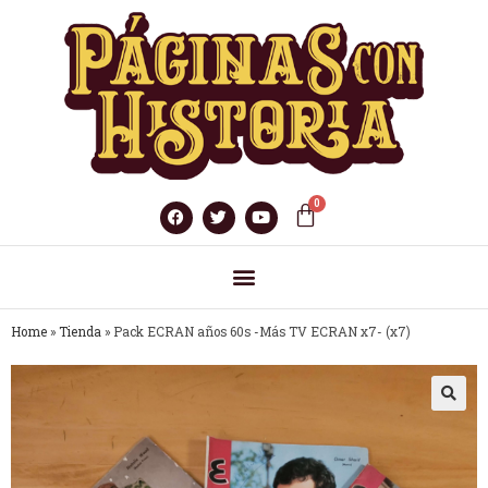
Home
»
Tienda
»
Pack ECRAN años 60s -Más TV ECRAN x7- (x7)
🔍