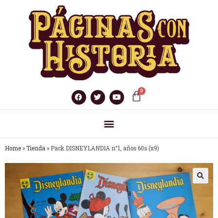
Home
»
Tienda
»
Pack DISNEYLANDIA n°1, años 60s (x9)
🔍