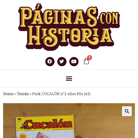
Home
»
Tienda
»
Pack CUCALÓN n°2 años 80s (x3)
🔍