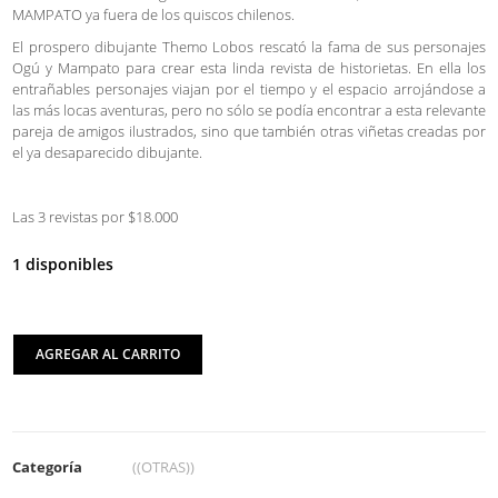
MAMPATO ya fuera de los quiscos chilenos.
El prospero dibujante Themo Lobos rescató la fama de sus personajes
Ogú y Mampato para crear esta linda revista de historietas. En ella los
entrañables personajes viajan por el tiempo y el espacio arrojándose a
las más locas aventuras, pero no sólo se podía encontrar a esta relevante
pareja de amigos ilustrados, sino que también otras viñetas creadas por
el ya desaparecido dibujante.
Las 3 revistas por $18.000
1 disponibles
AGREGAR AL CARRITO
Categoría
((OTRAS))