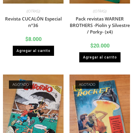
((OTRAS))
((OTRAS))
Revista CUCALÓN Especial
Pack revistas WARNER
nº36
BROTHERS -Piolín y Silvestre
/ Porky- (x4)
$
8.000
$
20.000
Agregar al carrito
Agregar al carrito
AGOTADO
AGOTADO