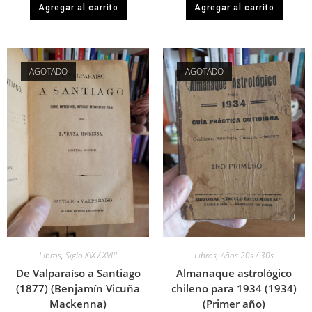
Agregar al carrito
Agregar al carrito
AGOTADO
AGOTADO
Libros
,
Siglo XIX / XVIII
Libros
,
Años 20s / 30s
De Valparaíso a Santiago
Almanaque astrológico
(1877) (Benjamín Vicuña
chileno para 1934 (1934)
Mackenna)
(Primer año)