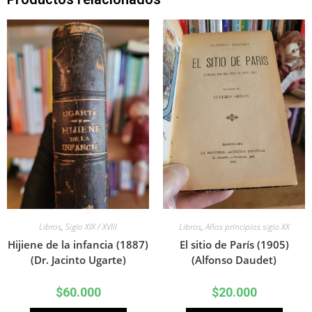
Libros
,
Siglo XIX / XVIII
Libros
,
Años principios siglo XX
Hijiene de la infancia (1887)
El sitio de París (1905)
(Dr. Jacinto Ugarte)
(Alfonso Daudet)
$
60.000
$
20.000