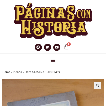
Home
»
Tienda
»
Libro ALMANAQUE (1947)
🔍