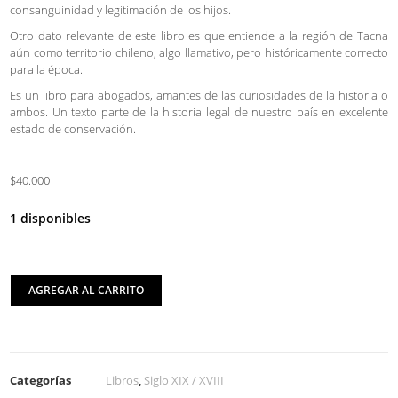
consanguinidad y legitimación de los hijos.
Otro dato relevante de este libro es que entiende a la región de Tacna
aún como territorio chileno, algo llamativo, pero históricamente correcto
para la época.
Es un libro para abogados, amantes de las curiosidades de la historia o
ambos. Un texto parte de la historia legal de nuestro país en excelente
estado de conservación.
$40.000
1 disponibles
AGREGAR AL CARRITO
Categorías
Libros
,
Siglo XIX / XVIII