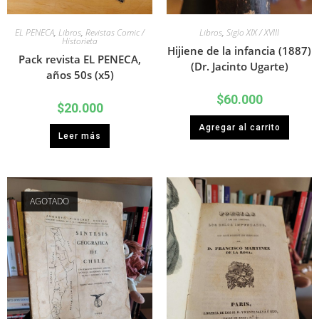
EL PENECA
,
Libros
,
Revistas Comic /
Libros
,
Siglo XIX / XVIII
Historieta
Hijiene de la infancia (1887)
Pack revista EL PENECA,
(Dr. Jacinto Ugarte)
años 50s (x5)
$
60.000
$
20.000
Agregar al carrito
Leer más
AGOTADO