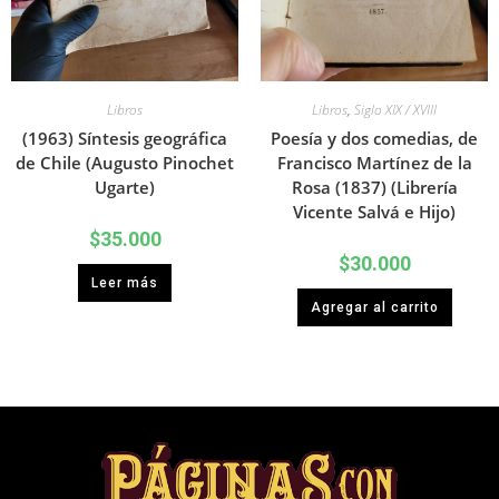
Libros
Libros
,
Siglo XIX / XVIII
(1963) Síntesis geográfica
Poesía y dos comedias, de
de Chile (Augusto Pinochet
Francisco Martínez de la
Ugarte)
Rosa (1837) (Librería
Vicente Salvá e Hijo)
$
35.000
$
30.000
Leer más
Agregar al carrito