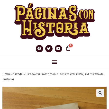
Home
»
Tienda
»
Estado civil: matrimonio i rejistro civil (1892) (Ministerio de
Justicia)
🔍