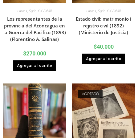
Libros
,
Siglo XIX / XVIII
Libros
,
Siglo XIX / XVIII
Los representantes de la
Estado civil: matrimonio i
provincia del Aconcagua en
rejistro civil (1892)
la Guerra del Pacifico (1893)
(Ministerio de Justicia)
(Florentino A. Salinas)
$
40.000
$
270.000
Agregar al carrito
Agregar al carrito
AGOTADO