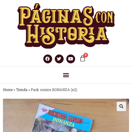
Home
»
Tienda
»
Pack comics BONANZA (x2)
🔍