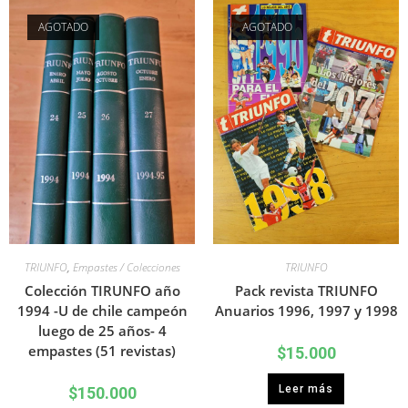
AGOTADO
AGOTADO
TRIUNFO
,
Empastes / Colecciones
TRIUNFO
Colección TIRUNFO año
Pack revista TRIUNFO
1994 -U de chile campeón
Anuarios 1996, 1997 y 1998
luego de 25 años- 4
empastes (51 revistas)
$
15.000
Leer más
$
150.000