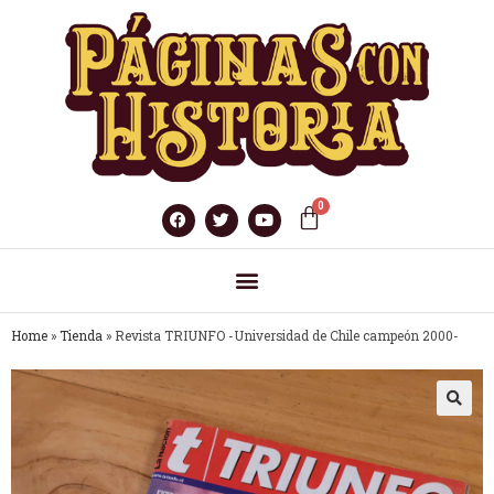
Home
»
Tienda
»
Revista TRIUNFO -Universidad de Chile campeón 2000-
🔍