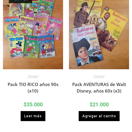
DISNEY
DISNEY
Pack TIO RICO años 90s
Pack AVENTURAS de Walt
(x10)
Disney, años 60s (x3)
$
35.000
$
21.000
Leer más
Agregar al carrito