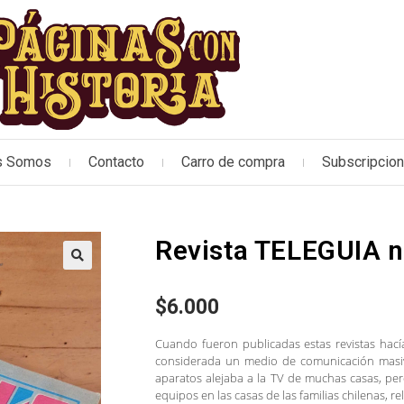
s Somos
Contacto
Carro de compra
Subscripcio
Revista TELEGUIA 
🔍
$
6.000
Cuando fueron publicadas estas revistas hací
considerada un medio de comunicación masivo
aparatos alejaba a la TV de muchas casas, pe
equipos en las casas de las familias chilenas, re