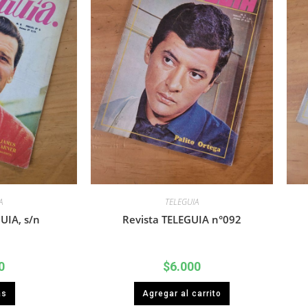
A
TELEGUIA
UIA, s/n
Revista TELEGUIA n°092
0
$
6.000
ás
Agregar al carrito