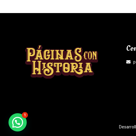
Con
p
1
¿Necesitas Ayuda?
Desarrol