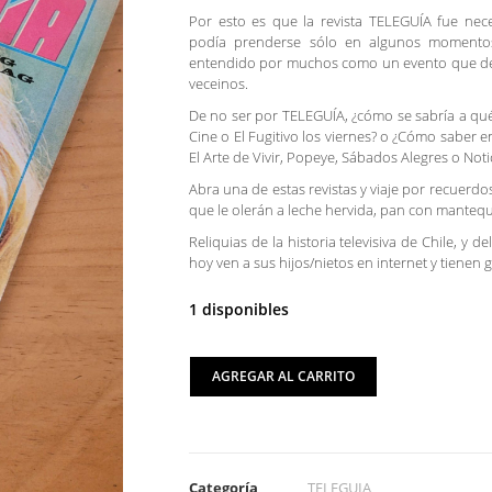
Por esto es que la revista TELEGUÍA fue nece
podía prenderse sólo en algunos momentos
entendido por muchos como un evento que deb
veceinos.
De no ser por TELEGUÍA, ¿cómo se sabría a qué 
Cine o El Fugitivo los viernes? o ¿Cómo saber
El Arte de Vivir, Popeye, Sábados Alegres o Noti
Abra una de estas revistas y viaje por recuerdo
que le olerán a leche hervida, pan con mantequil
Reliquias de la historia televisiva de Chile, y
hoy ven a sus hijos/nietos en internet y tienen
1 disponibles
AGREGAR AL CARRITO
Categoría
TELEGUIA