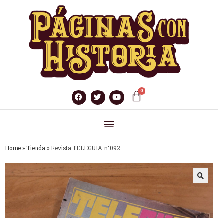
Home
»
Tienda
»
Revista TELEGUIA n°092
🔍