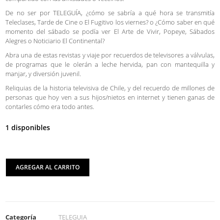
De no ser por TELEGUÍA, ¿cómo se sabría a qué hora se transmitía
Teleclases, Tarde de Cine o El Fugitivo los viernes? o ¿Cómo saber en qué
momento del sábado se podía ver El Arte de Vivir, Popeye, Sábados
Alegres o Noticiario El Continental?
Abra una de estas revistas y viaje por recuerdos de televisores a válvulas,
de programas que le olerán a leche hervida, pan con mantequilla y
manjar, y diversión juvenil.
Reliquias de la historia televisiva de Chile, y del recuerdo de millones de
personas que hoy ven a sus hijos/nietos en internet y tienen ganas de
contarles cómo era todo antes.
1 disponibles
AGREGAR AL CARRITO
Categoría
TELEGUIA