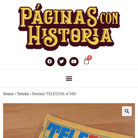
Home
»
Tienda
»
Revista TELEGUIA n°085
🔍