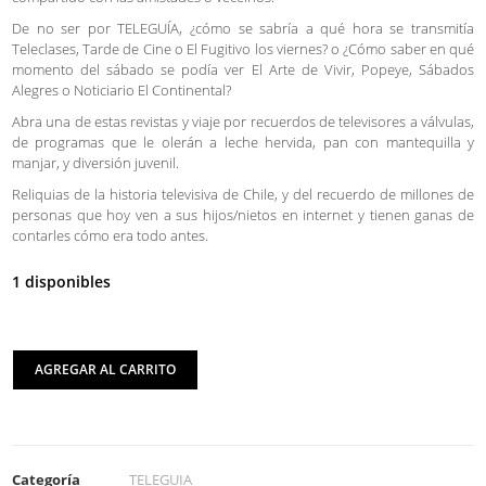
De no ser por TELEGUÍA, ¿cómo se sabría a qué hora se transmitía
Teleclases, Tarde de Cine o El Fugitivo los viernes? o ¿Cómo saber en qué
momento del sábado se podía ver El Arte de Vivir, Popeye, Sábados
Alegres o Noticiario El Continental?
Abra una de estas revistas y viaje por recuerdos de televisores a válvulas,
de programas que le olerán a leche hervida, pan con mantequilla y
manjar, y diversión juvenil.
Reliquias de la historia televisiva de Chile, y del recuerdo de millones de
personas que hoy ven a sus hijos/nietos en internet y tienen ganas de
contarles cómo era todo antes.
1 disponibles
AGREGAR AL CARRITO
Categoría
TELEGUIA