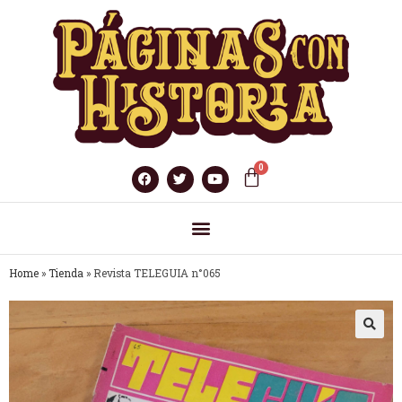
Home
»
Tienda
»
Revista TELEGUIA n°065
🔍