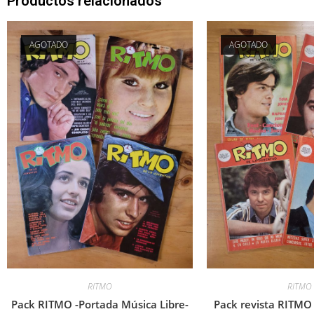
Productos relacionados
AGOTADO
AGOTADO
RITMO
RITMO
Pack RITMO -Portada Música Libre-
Pack revista RITMO