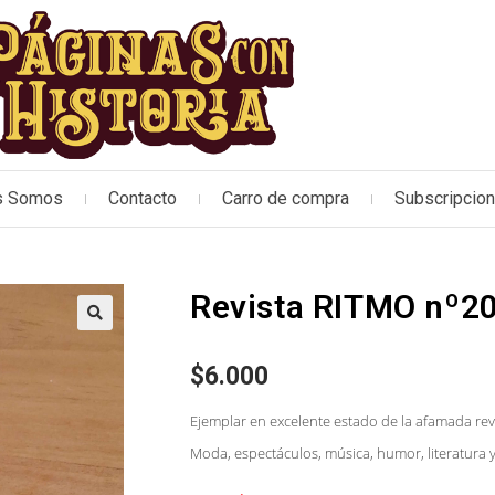
s Somos
Contacto
Carro de compra
Subscripcio
Revista RITMO nº2
🔍
$
6.000
Ejemplar en excelente estado de la afamada rev
Moda, espectáculos, música, humor, literatura