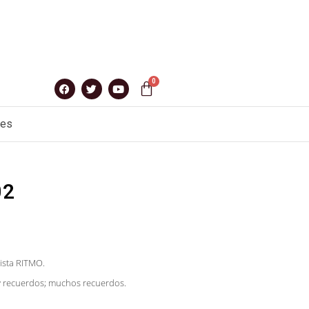
nes
02
ista RITMO.
 y recuerdos; muchos recuerdos.