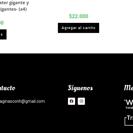
ster gigante y
igantes- (x4)
$
22.000
00
Agregar al carrito
ás
tacto
Síguenos
Me
aginasconh@gmail.com