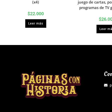
(x4)
juego de cartas, po
programas de TV g
$
22.000
$
26.0
Leer más
Leer m
Con
p