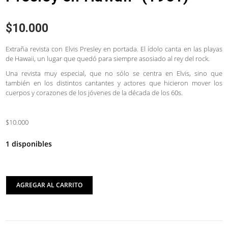
$
10.000
Extraña revista con Elvis Presley en portada. El ídolo canta en las playas
de Hawaii, un lugar que quedó para siempre asosiado al rey del rock.
Una revista muy especial, que no sólo se centra en Elvis, sino que
también en los distintos cantantes y actores que hicieron mover los
cuerpos y corazones de los jóvenes de la década de los 60s.
$10.000
1 disponibles
AGREGAR AL CARRITO