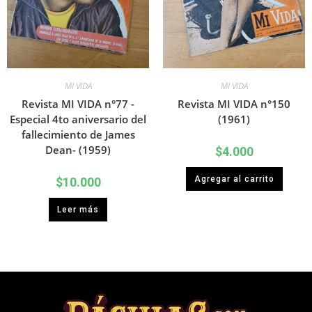
MI VIDA
MI VIDA
Revista MI VIDA n°77 -
Revista MI VIDA n°150
Especial 4to aniversario del
(1961)
fallecimiento de James
Dean- (1959)
$
4.000
Agregar al carrito
$
10.000
Leer más