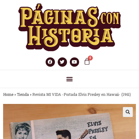
Home
»
Tienda
»
Revista MI VIDA -Portada Elvis Presley en Hawaii- (1961)
🔍