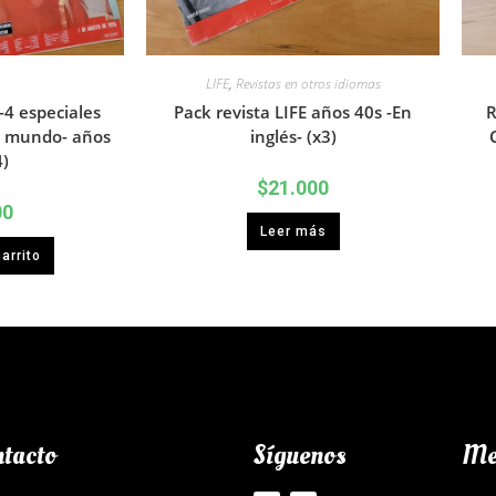
LIFE
,
Revistas en otros idiomas
 -4 especiales
Pack revista LIFE años 40s -En
R
el mundo- años
inglés- (x3)
4)
$
21.000
00
Leer más
arrito
tacto
Síguenos
Me