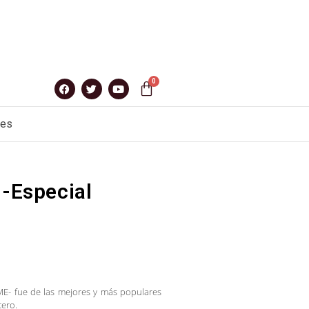
nes
 -Especial
IME- fue de las mejores y más populares
tero.