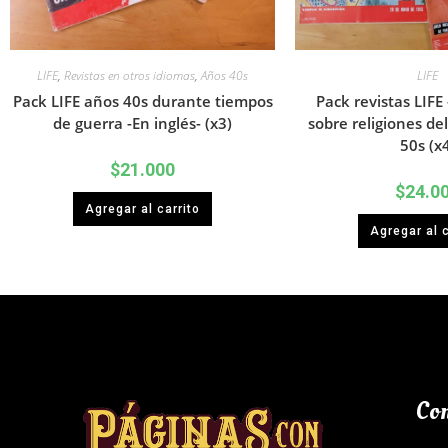
LIFE
,
Revistas en otros idiomas
,
Años 40s
LIFE
Pack LIFE años 40s durante tiempos
Pack revistas LIFE
de guerra -En inglés- (x3)
sobre religiones d
50s (x
$
21.000
$
24.0
Agregar al carrito
Agregar al c
Con