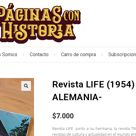
s Somos
Contacto
Carro de compra
Subscripcio
Revista LIFE (1954)
🔍
ALEMANIA-
$
7.000
Revista LIFE -junto a su hermana, la revista T
revistas de cultura y actualidad en el mundo en