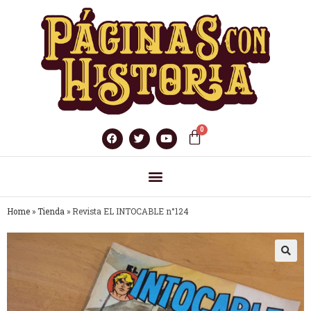
Home
»
Tienda
»
Revista EL INTOCABLE n°124
🔍