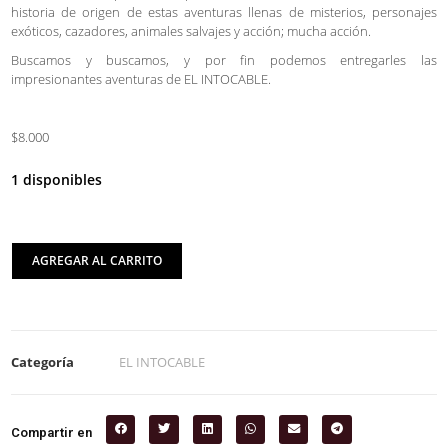
historia de origen de estas aventuras llenas de misterios, personajes
exóticos, cazadores, animales salvajes y acción; mucha acción.
Buscamos y buscamos, y por fin podemos entregarles las
impresionantes aventuras de EL INTOCABLE.
$8.000
1 disponibles
AGREGAR AL CARRITO
Categoría
EL INTOCABLE
Compartir en