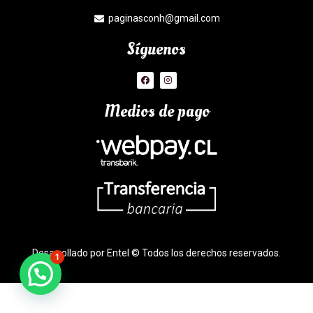
paginasconh@gmail.com
Síguenos
Medios de pago
Desarrollado por Entel © Todos los derechos reservados.
1
¿Necesitas Ayuda?