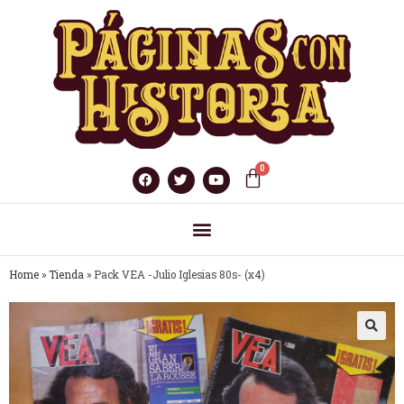
Home
»
Tienda
»
Pack VEA -Julio Iglesias 80s- (x4)
🔍