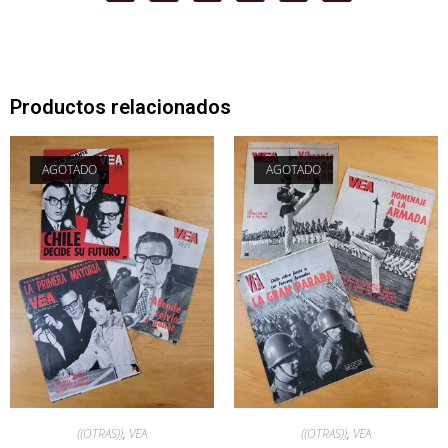
Productos relacionados
AGOTADO
AGOTADO
((OTRAS))
,
VEA
((OTRAS))
,
VEA