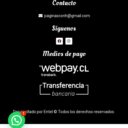
Contacto
paginasconh@gmail.com
Síguenos
Medios de pago
Desarrollado por Entel © Todos los derechos reservados.
1
¿Necesitas Ayuda?