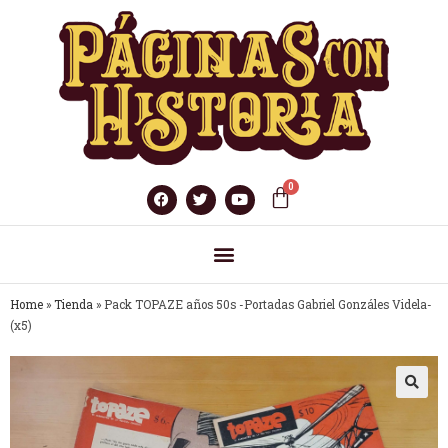
Home
»
Tienda
»
Pack TOPAZE años 50s -Portadas Gabriel Gonzáles Videla-
(x5)
🔍