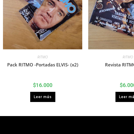
RITMO
RITMO
Pack RITMO -Portadas ELVIS- (x2)
Revista RITM
$
16.000
$
6.00
Leer más
Leer m