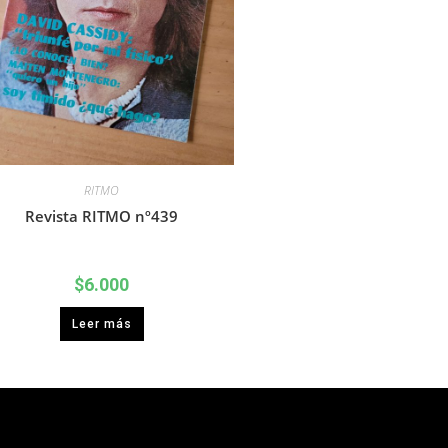
RITMO
Revista RITMO nº439
$
6.000
Leer más