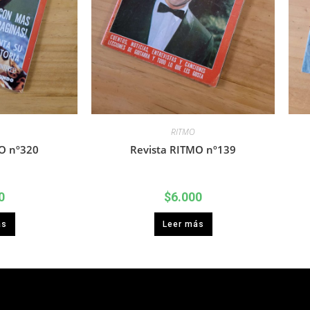
RITMO
O nº320
Revista RITMO nº139
0
$
6.000
ás
Leer más