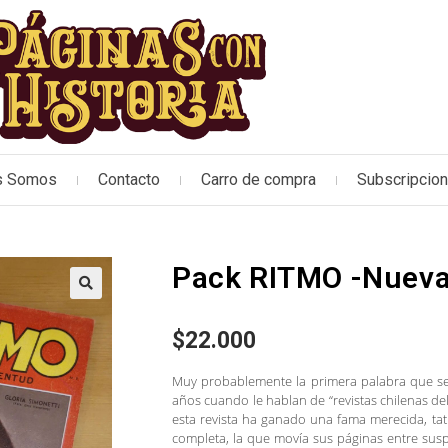
s Somos
Contacto
Carro de compra
Subscripcio
Pack RITMO -Nueva 
🔍
$
22.000
Muy probablemente la primera palabra que se
años cuando le hablan de “revistas chilenas del
esta revista ha ganado una fama merecida, t
completa, la que movía sus páginas entre sus