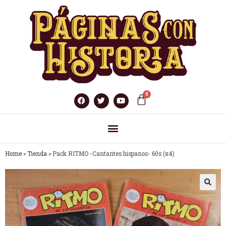
Home
»
Tienda
»
Pack RITMO -Cantantes hispanos- 60s (x4)
🔍