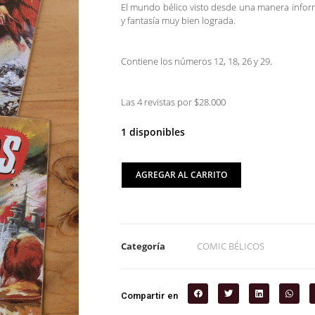
El mundo bélico visto desde una manera inform
y fantasía muy bien lograda.
Contiene los números 12, 18, 26 y 29.
Las 4 revistas por $28.000
1 disponibles
AGREGAR AL CARRITO
Categoría
COMIC BÉLICOS
Compartir en