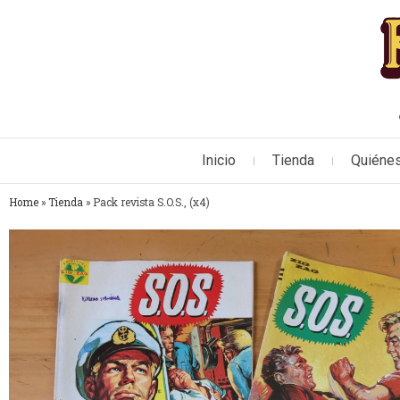
Inicio
Tienda
Quiéne
Home
»
Tienda
»
Pack revista S.O.S., (x4)