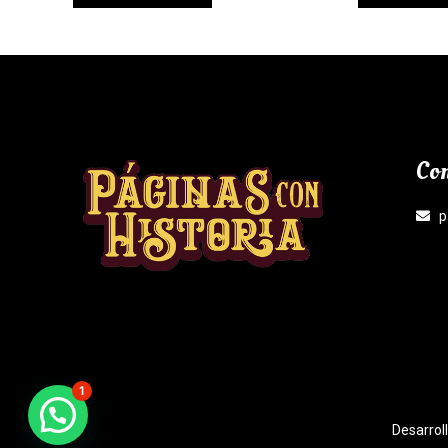
Con
p
1
¿Necesitas Ayuda?
Desarrol