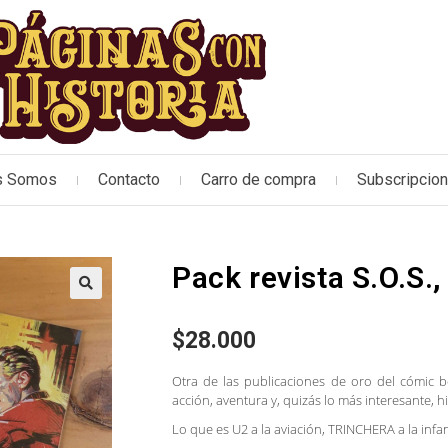
s Somos
Contacto
Carro de compra
Subscripcio
Pack revista S.O.S.,
🔍
$
28.000
Otra de las publicaciones de oro del cómic b
acción, aventura y, quizás lo más interesante, hi
Lo que es U2 a la aviación, TRINCHERA a la infant