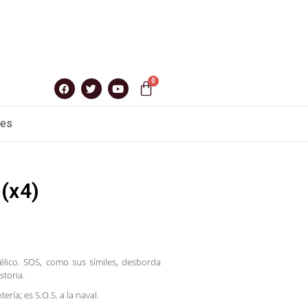
nes
 (x4)
élico. SOS, como sus símiles, desborda
storia.
ería; es S.O.S. a la naval.