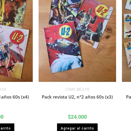
ICOS
COMIC BÉLICOS
1años 60s (x4)
Pack revista U2, n°2 años 60s (x3)
Pa
00
$
24.000
arrito
Agregar al carrito