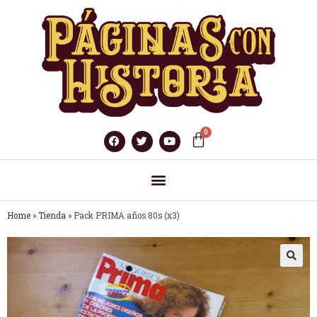
Home
»
Tienda
»
Pack PRIMA años 80s (x3)
🔍