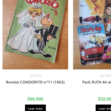
((OTRAS))
((OTRAS)
Revista CONDORITO n°11 (1963)
Pack RUTA 44 añ
$
60.000
$
32.0
Leer más
Leer m