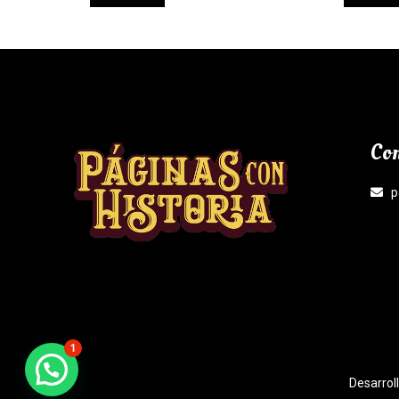
Con
p
1
¿Necesitas Ayuda?
Desarrol