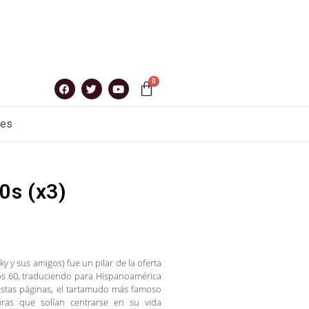
nes
0s (x3)
 y sus amigos) fue un pilar de la oferta
ños 60, traduciendo para Hispanoamérica
n estas páginas, el tartamudo más famoso
ras que solían centrarse en su vida