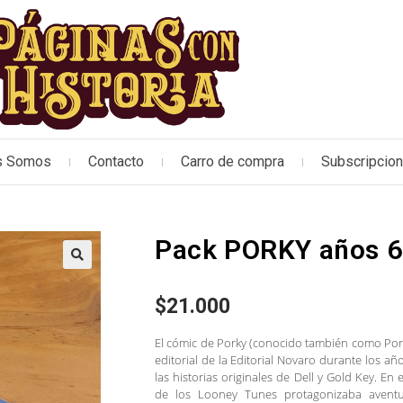
s Somos
Contacto
Carro de compra
Subscripcio
Pack PORKY años 6
🔍
$
21.000
El cómic de Porky (conocido también como Porky
editorial de la Editorial Novaro durante los a
las historias originales de Dell y Gold Key. E
de los Looney Tunes protagonizaba aventu