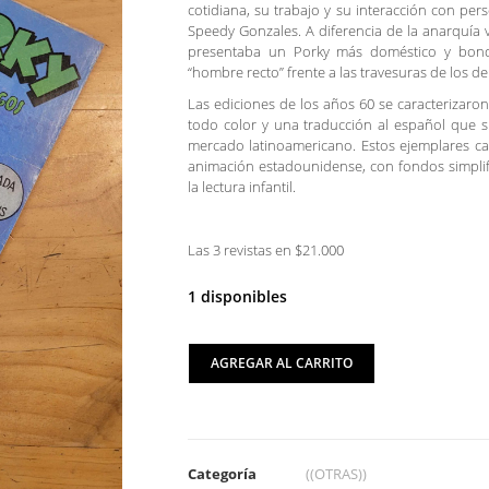
cotidiana, su trabajo y su interacción con pers
Speedy Gonzales. A diferencia de la anarquía v
presentaba un Porky más doméstico y bo
“hombre recto” frente a las travesuras de los d
Las ediciones de los años 60 se caracterizaron
todo color y una traducción al español que s
mercado latinoamericano. Estos ejemplares cap
animación estadounidense, con fondos simplifi
la lectura infantil.
Las 3 revistas en $21.000
1 disponibles
AGREGAR AL CARRITO
Categoría
((OTRAS))