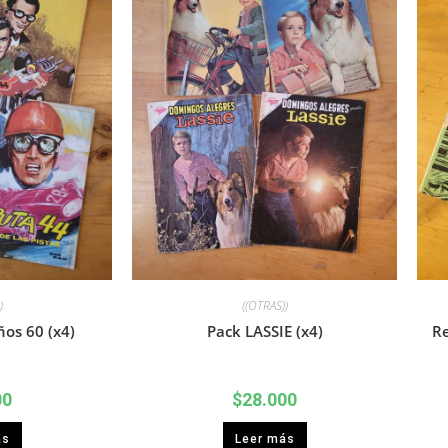
)
((OTRAS))
os 60 (x4)
Pack LASSIE (x4)
Re
00
$
28.000
ás
Leer más