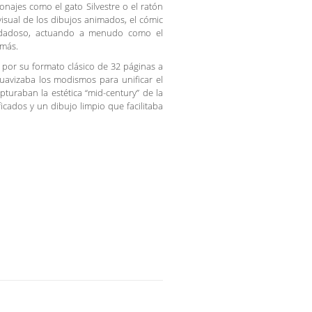
onajes como el gato Silvestre o el ratón
isual de los dibujos animados, el cómic
ndadoso, actuando a menudo como el
emás.
 por su formato clásico de 32 páginas a
uavizaba los modismos para unificar el
turaban la estética “mid-century” de la
cados y un dibujo limpio que facilitaba