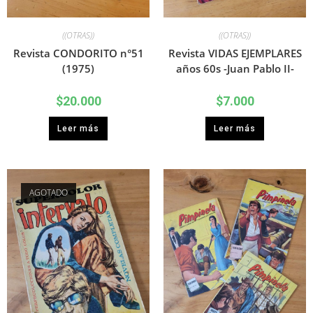
((OTRAS))
((OTRAS))
Revista CONDORITO n°51
Revista VIDAS EJEMPLARES
(1975)
años 60s -Juan Pablo II-
$
20.000
$
7.000
Leer más
Leer más
AGOTADO