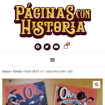
Home
»
Tienda
»
Pack OKEY n°1 -años 50s y 60s- (x5)
🔍