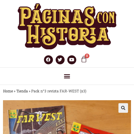
Home
»
Tienda
»
Pack n°3 revista FAR-WEST (x3)
🔍