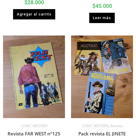
$
28.000
$
45.000
Agregar al carrito
Leer más
AGOTADO
COMIC WESTERN
COMIC WESTERN
,
Revistas
Revista FAR WEST nº125
Pack revista EL JINETE