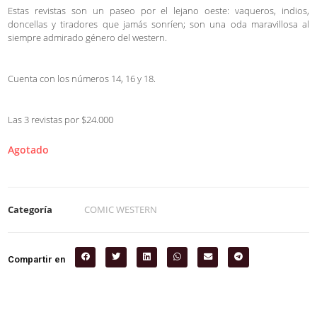
Estas revistas son un paseo por el lejano oeste: vaqueros, indios,
doncellas y tiradores que jamás sonríen; son una oda maravillosa al
siempre admirado género del western.
Cuenta con los números 14, 16 y 18.
Las 3 revistas por $24.000
Agotado
Categoría
COMIC WESTERN
Compartir en