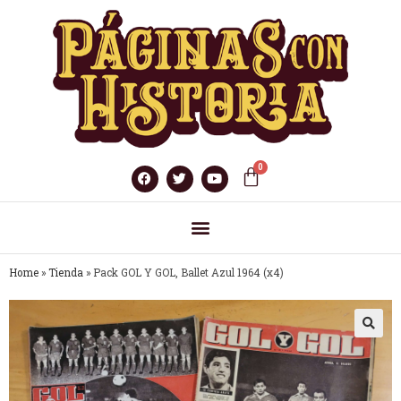
Home
»
Tienda
»
Pack GOL Y GOL, Ballet Azul 1964 (x4)
🔍