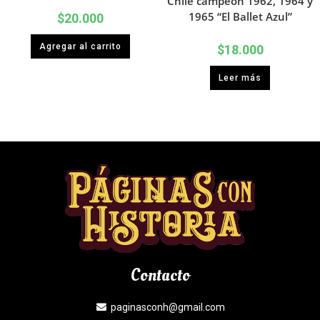
Chile campeón 1962, 1964 y
1965 “El Ballet Azul”
$
20.000
Agregar al carrito
$
18.000
Leer más
Contacto
paginasconh@gmail.com