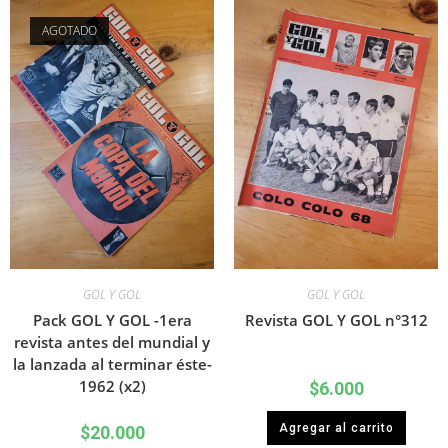
AGOTADO
GOL Y GOL
GOL Y GOL
Pack GOL Y GOL -1era
Revista GOL Y GOL n°312
revista antes del mundial y
la lanzada al terminar éste-
1962 (x2)
$
6.000
Agregar al carrito
$
20.000