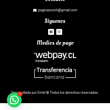
paginasconh@gmail.com
Síguenos
Medios de pago
Desarrollado por Entel © Todos los derechos reservados.
1
¿Necesitas Ayuda?