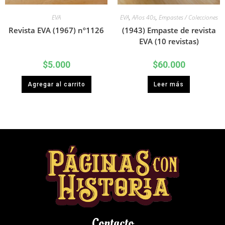
EVA
EVA
,
Años 40s
,
Empastes / Colecciones
Revista EVA (1967) nº1126
(1943) Empaste de revista
EVA (10 revistas)
$
5.000
$
60.000
Agregar al carrito
Leer más
Contacto