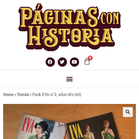
Home
»
Tienda
»
Pack EVA n°2, años 60s (x5)
🔍