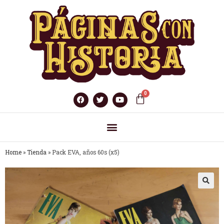
Home
»
Tienda
»
Pack EVA, años 60s (x5)
🔍