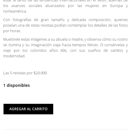
estar al tanto de las tendencias internacionales en el vestir, además de
los avances sociales alcanzados por las mujeres en Europa y
norteamérica.
Con fotografías de gran tamaño y delicada composición, quienes
poseían una de estas revistas podían contemplar los detalles de las fotos
por horas.
Muéstrele estas imágenes a su abuela o madre, y observa cómo su rostro
se ilumina y su imaginación viaja hacia tiempos felices. O consérvelas y
viaje por los coloridos años 60s, con sus sueños de cambio y
modernidad.
Las 5 revistas por $20.000
1 disponibles
AGREGAR AL CARRITO