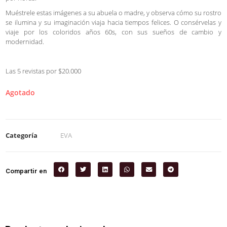
Muéstrele estas imágenes a su abuela o madre, y observa cómo su rostro
se ilumina y su imaginación viaja hacia tiempos felices. O consérvelas y
viaje por los coloridos años 60s, con sus sueños de cambio y
modernidad.
Las 5 revistas por $20.000
Agotado
Categoría
EVA
Compartir en