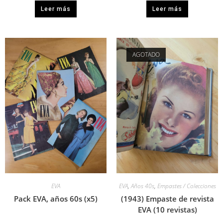
Leer más
Leer más
AGOTADO
EVA
EVA
,
Años 40s
,
Empastes / Colecciones
Pack EVA, años 60s (x5)
(1943) Empaste de revista
EVA (10 revistas)