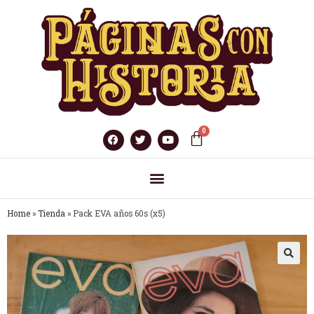
Home
»
Tienda
»
Pack EVA años 60s (x5)
🔍