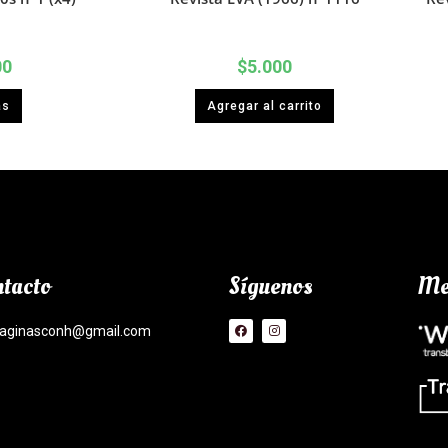
00
$
5.000
ás
Agregar al carrito
tacto
Síguenos
Me
aginasconh@gmail.com