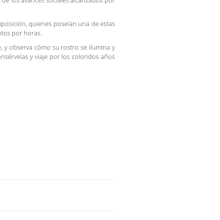
s de los avances sociales alcanzados por
mposición, quienes poseían una de estas
otos por horas.
, y observa cómo su rostro se ilumina y
onsérvelas y viaje por los coloridos años