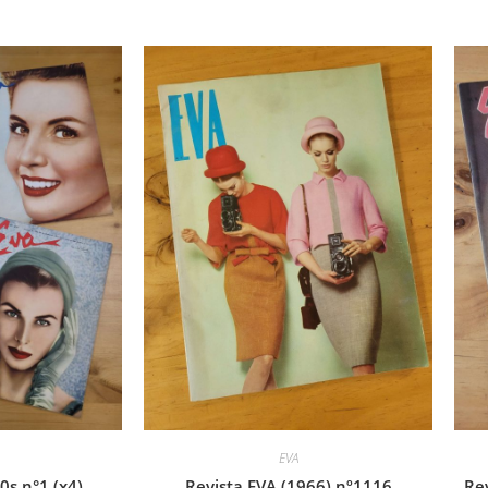
EVA
0s n°1 (x4)
Revista EVA (1966) nº1116
Rev