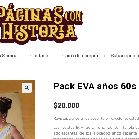
s Somos
Contacto
Carro de compra
Subscripcio
Pack EVA años 60s 
🔍
$
20.000
Revistas de los años sesenta en excelente estad
Las revistas EVA fueron una fuente infalible d
adolescentes de los alocados años sesenta. 