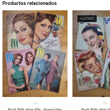
Productos relacionados
AGOTADO
EVA
EVA
Pack EVA años 60s, -Especiales
Pack EVA años 5