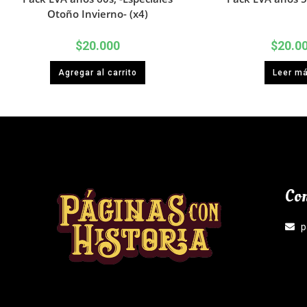
Otoño Invierno- (x4)
$
20.000
$
20.0
Agregar al carrito
Leer m
Con
p