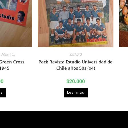
,
Años 40s
ESTADIO
Green Cross
Pack Revista Estadio Universidad de
1945
Chile años 50s (x4)
00
$
20.000
ás
Leer más