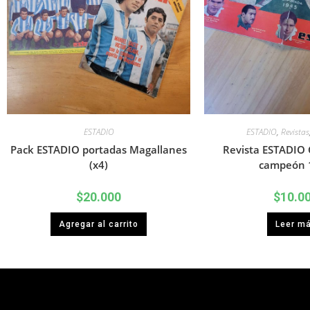
ESTADIO
ESTADIO
,
Revistas
Pack ESTADIO portadas Magallanes
Revista ESTADIO 
(x4)
campeón 
$
20.000
$
10.0
Agregar al carrito
Leer m