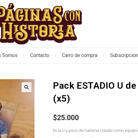
s Somos
Contacto
Carro de compra
Subscripcio
Pack ESTADIO U de 
🔍
(x5)
$
25.000
Es la U a poco de haberse creado como equipo 