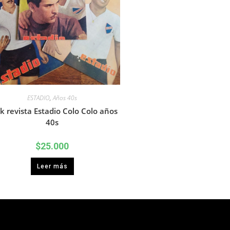
ESTADIO
,
Años 40s
k revista Estadio Colo Colo años
40s
$
25.000
Leer más