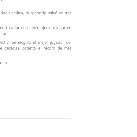
idad Católica
, club donde militó en tres
n triunfar en el extranjero al jugar en
itán.
950 y fue elegido el mejor jugador del
 décadas, ostentó el récord de más
ulto.