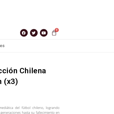
nes
ción Chilena
 (x3)
mediática del fútbol chileno, logrando
 generaciones hasta su fallecimiento en