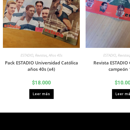
ESTADIO
,
Revistas
,
Años 40s
ESTADIO
,
Revistas
Pack ESTADIO Universidad Católica
Revista ESTADIO 
años 40s (x4)
campeón 
$
18.000
$
10.0
Leer más
Leer m