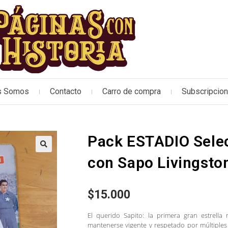
s Somos
Contacto
Carro de compra
Subscripcio
Pack ESTADIO Selec
🔍
con Sapo Livingston
$
15.000
El querido Sapito: la primera gran estrella 
mantenerse vigente y respetado por múltiples