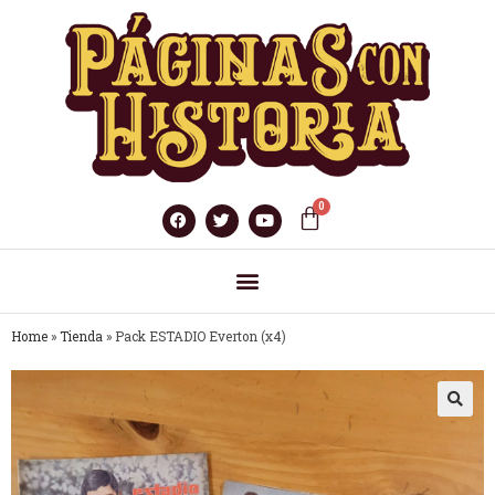
Home
»
Tienda
»
Pack ESTADIO Everton (x4)
🔍