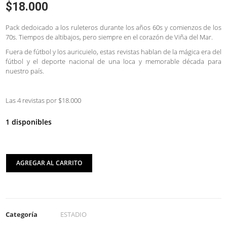
$
18.000
Pack dedoicado a los ruleteros durante los años 60s y comienzos de los
70s. Tiempos de altibajos, pero siempre en el corazón de Viña del Mar.
Fuera de fútbol y los auricuielo, estas revistas hablan de la mágica era del
fútbol y el deporte nacional de una loca y memorable década para
nuestro país.
Las 4 revistas por $18.000
1 disponibles
AGREGAR AL CARRITO
Categoría
ESTADIO