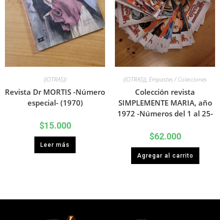
((OTRAS))
((OTRAS))
,
Empastes / Colecciones
Revista Dr MORTIS -Número
Colección revista
especial- (1970)
SIMPLEMENTE MARIA, año
1972 -Números del 1 al 25-
$
15.000
$
62.000
Leer más
Agregar al carrito