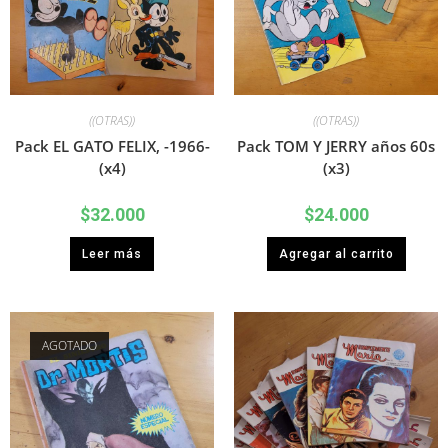
((OTRAS))
((OTRAS))
Pack EL GATO FELIX, -1966-
Pack TOM Y JERRY años 60s
(x4)
(x3)
$
32.000
$
24.000
Leer más
Agregar al carrito
AGOTADO