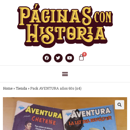
Home
»
Tienda
»
Pack AVENTURA años 60s (x4)
🔍