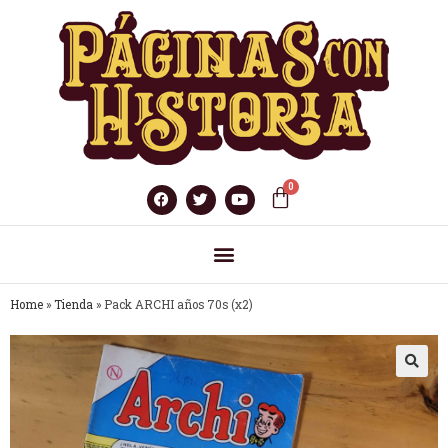
Home
»
Tienda
»
Pack ARCHI años 70s (x2)
🔍