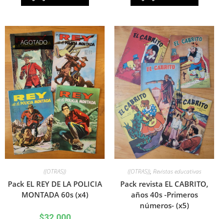
AGOTADO
((OTRAS))
((OTRAS))
,
Revistas educativas
Pack EL REY DE LA POLICIA
Pack revista EL CABRITO,
MONTADA 60s (x4)
años 40s -Primeros
números- (x5)
$
32.000