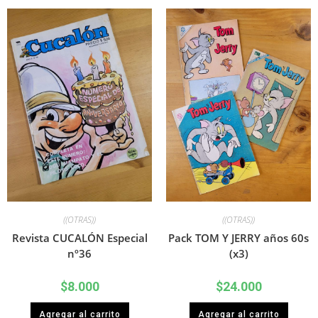
((OTRAS))
((OTRAS))
Revista CUCALÓN Especial
Pack TOM Y JERRY años 60s
nº36
(x3)
$
8.000
$
24.000
Agregar al carrito
Agregar al carrito