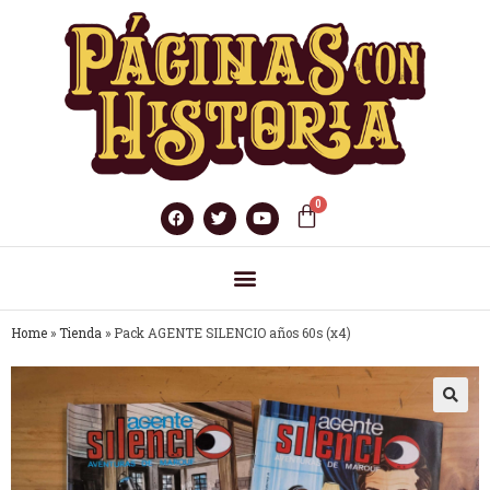
Home
»
Tienda
»
Pack AGENTE SILENCIO años 60s (x4)
🔍