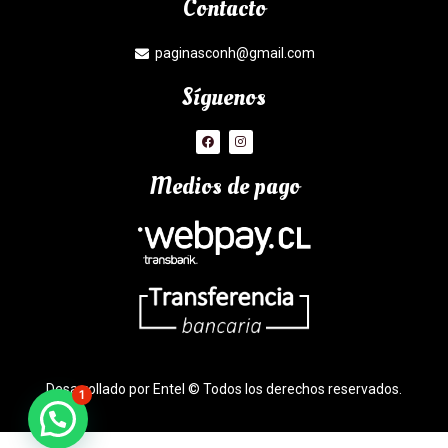
Contacto
paginasconh@gmail.com
Síguenos
Medios de pago
Desarrollado por Entel © Todos los derechos reservados.
1
¿Necesitas Ayuda?