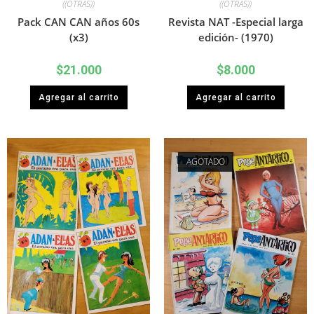
((OTRAS))
((OTRAS))
Pack CAN CAN años 60s
Revista NAT -Especial larga
(x3)
edición- (1970)
$
21.000
$
8.000
Agregar al carrito
Agregar al carrito
AGOTADO