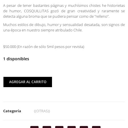
A pesar de tener bastantes páginas y muchísimos chistes he historietas
de humor, COSQUILLITAS gozó de gran creatividad y raramente se
detecta alguna broma que se pudiera pensar como de “relleno”.
Muchos estilos de dibujo, humor y sensualidad desatada, son signos de
una época en nuestro siempre atribulado Chile.
$50.000 (En razón de sólo 5mil pesos por revista)
1 disponibles
AGREGAR AL CARRITO
Categoría
((OTRAS))